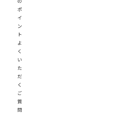
の
ポ
イ
ン
ト
よ
く
い
た
だ
く
ご
質
問