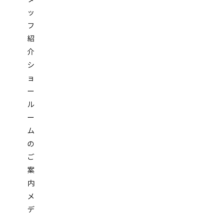
ッ
フ
紹
介
シ
ョ
ー
ル
ー
ム
の
ご
案
内
メ
デ