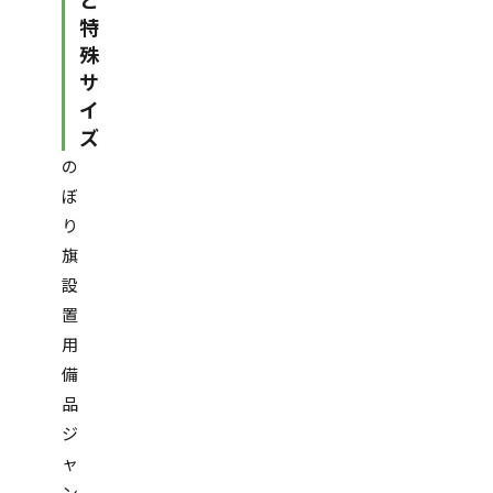
特
殊
サ
イ
ズ
の
ぼ
り
旗
設
置
用
備
品
ジ
ャ
ン