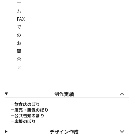
ー
ム
FAX
で
の
お
問
合
せ
制作実績
飲食店のぼり
販売・販促のぼり
公共告知のぼり
応援のぼり
デザイン作成