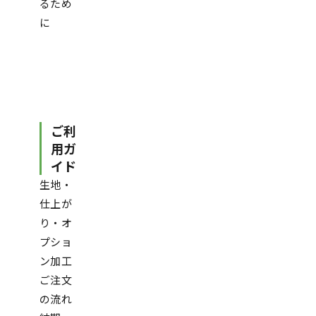
るため
に
ご利
用ガ
イド
生地・
仕上が
り・オ
プショ
ン加工
ご注文
の流れ