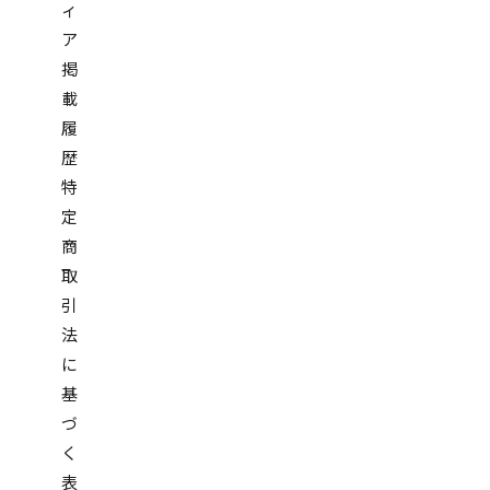
ィ
ア
掲
載
履
歴
特
定
商
取
引
法
に
基
づ
く
表