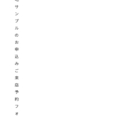
サ
ン
プ
ル
の
お
申
込
み
ご
来
店
予
約
フ
ォ