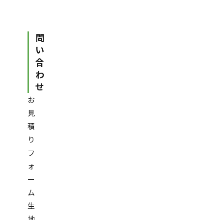
問
い
合
わ
せ
お
見
積
り
フ
ォ
ー
ム
生
地