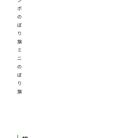
ボ
の
ぼ
り
旗
ミ
ニ
の
ぼ
り
旗