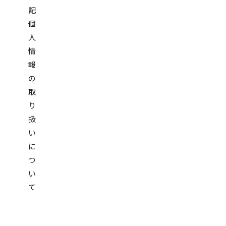
記
個
人
情
報
の
取
り
扱
い
に
つ
い
て