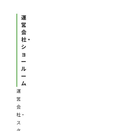
運
営
会
社・
シ
ョ
ー
ル
ー
ム
運
営
会
社・
ス
タ