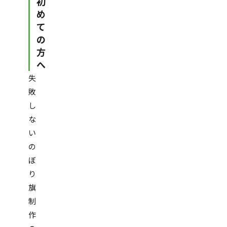
初
め
て
の
方
へ
失
敗
し
な
い
の
ぼ
り
旗
制
作