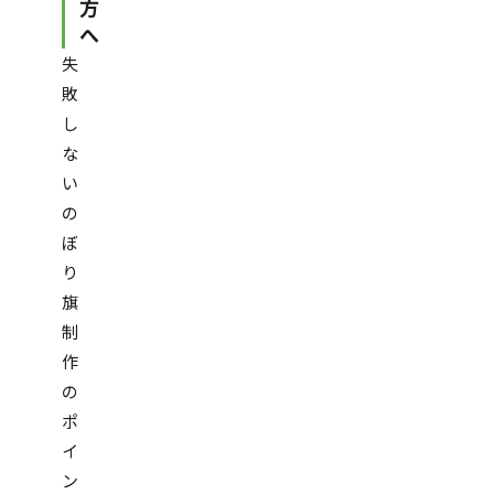
方
へ
失
敗
し
な
い
の
ぼ
り
旗
制
作
の
ポ
イ
ン