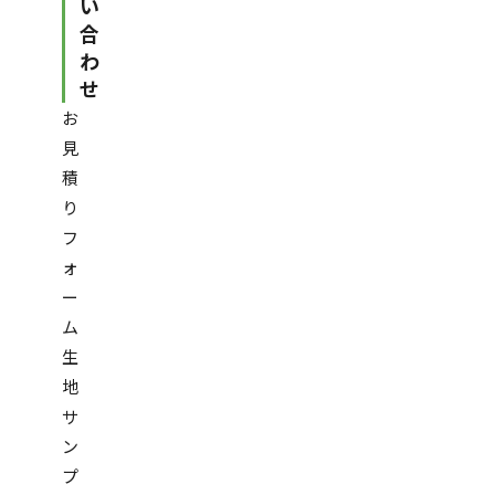
い
合
わ
せ
お
見
積
り
フ
ォ
ー
ム
生
地
サ
ン
プ