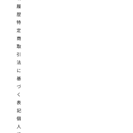
履
歴
特
定
商
取
引
法
に
基
づ
く
表
記
個
人