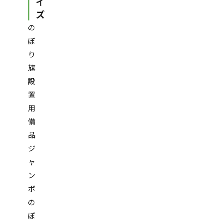
イ
ズ
の
ぼ
り
旗
設
置
用
備
品
ジ
ャ
ン
ボ
の
ぼ