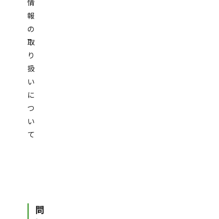
情
報
の
取
り
扱
い
に
つ
い
て
問