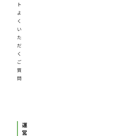
ト
よ
く
い
た
だ
く
ご
質
問
運
営