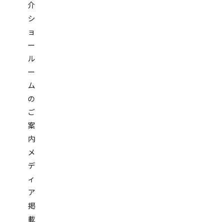
介
シ
ョ
ー
ル
ー
ム
の
ご
案
内
メ
デ
ィ
ア
掲
載