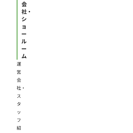
会
社・
シ
ョ
ー
ル
ー
ム
運
営
会
社・
ス
タ
ッ
フ
紹