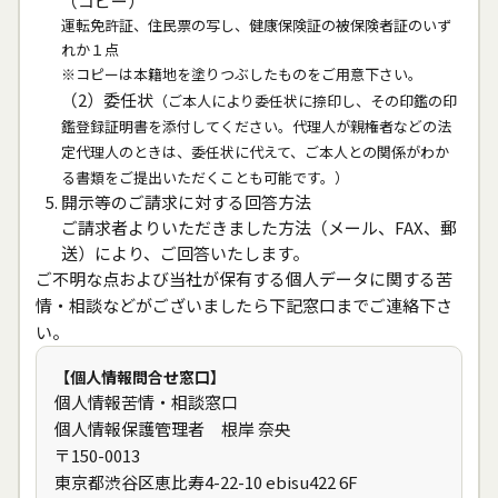
（コピー）
運転免許証、住民票の写し、健康保険証の被保険者証のいず
れか１点
※コピーは本籍地を塗りつぶしたものをご用意下さい。
（2）委任状
（ご本人により委任状に捺印し、その印鑑の印
鑑登録証明書を添付してください。代理人が親権者などの法
定代理人のときは、委任状に代えて、ご本人との関係がわか
る書類をご提出いただくことも可能です。）
開示等のご請求に対する回答方法
ご請求者よりいただきました方法（メール、FAX、郵
送）により、ご回答いたします。
ご不明な点および当社が保有する個人データに関する苦
情・相談などがございましたら下記窓口までご連絡下さ
い。
【個人情報問合せ窓口】
個人情報苦情・相談窓口
個人情報保護管理者 根岸 奈央
〒150-0013
東京都渋谷区恵比寿4-22-10 ebisu422 6F