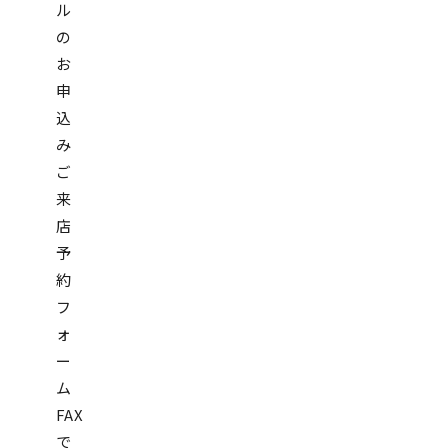
ル
の
お
申
込
み
ご
来
店
予
約
フ
ォ
ー
ム
FAX
で